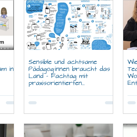
Sensible und achtsame
Wi
am in
Pädagog:innen braucht das
Te
Land – Fachtag mit
Wo
praxisorientierten
En
Workshops