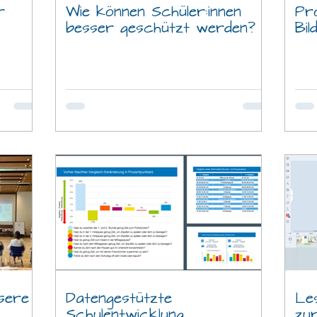
r
Wie können Schüler:innen
Pro
besser geschützt werden?
Bil
sere
Datengestützte
Le
Schulentwicklung
zur