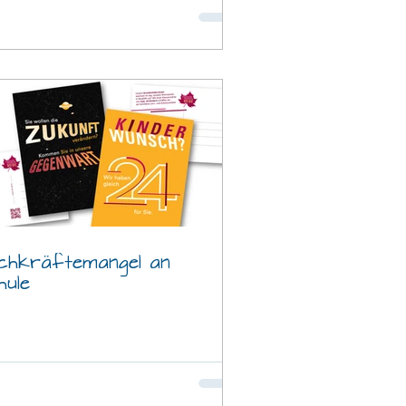
chkräftemangel an
hule