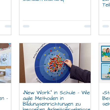
Tei
„New Work“ in Schule – Wie
„S
en –
agile Methoden in
Be
Bildungseinrichtungen zu
se
besseren Arbeitsergebnissen