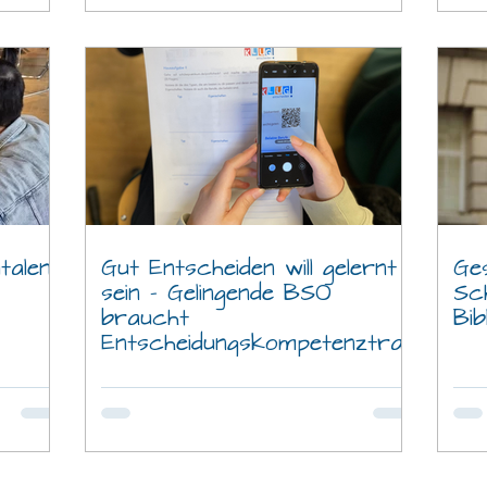
talen
Gut Entscheiden will gelernt
Ges
sein – Gelingende BSO
Sc
braucht
Bib
Entscheidungskompetenztrai
nings