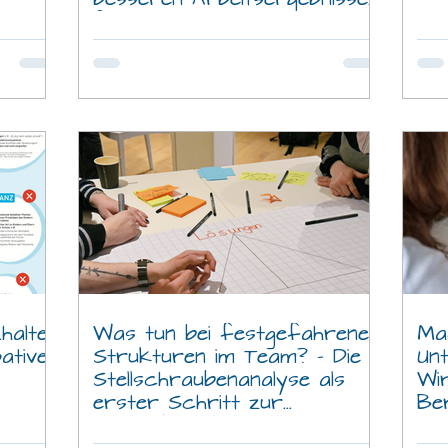
führen
halten
Was tun bei festgefahrenen
Ma
ative
Strukturen im Team? – Die
Un
Stellschraubenanalyse als
Wi
erster Schritt zur
Be
Veränderung
es