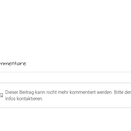
mmentare
Dieser Beitrag kann nicht mehr kommentiert werden. Bitte de
Infos kontaktieren.
Lesekompetenz als
Antidiskrimi
Schlüssel zur
Vielfalt sic
gesellschaftlichen
machen – Ei