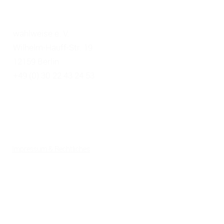
KONTAKT
Teilhabe
empoweren
Projektwoc
wahlweise e. V.
Wilhelm-Hauff-Str. 19
12159 Berlin
+49 (0) 30 22 43 24 53
Impressum & Rechtliches