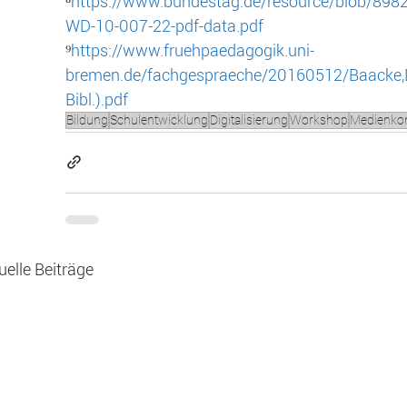
⁸
https://www.bundestag.de/resource/blob/8
WD-10-007-22-pdf-data.pdf
⁹
https://www.fruehpaedagogik.uni-
bremen.de/fachgespraeche/20160512/Baacke
Bibl.).pdf
Bildung
Schulentwicklung
Digitalisierung
Workshop
Medienko
uelle Beiträge