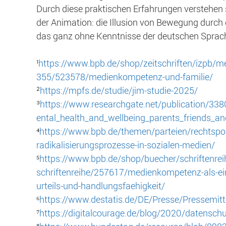
Durch diese praktischen Erfahrungen verstehen 
der Animation: die Illusion von Bewegung durch di
das ganz ohne Kenntnisse der deutschen Sprac
¹
https://www.bpb.de/shop/zeitschriften/izpb/
355/523578/medienkompetenz-und-familie/
²
https://mpfs.de/studie/jim-studie-2025/
³
https://www.researchgate.net/publication/33
ental_health_and_wellbeing_parents_friends_a
⁴
https://www.bpb.de/themen/parteien/rechtsp
radikalisierungsprozesse-in-sozialen-medien/
⁵
https://www.bpb.de/shop/buecher/schriftenr
schriftenreihe/257617/medienkompetenz-als-ein
urteils-und-handlungsfaehigkeit/
⁶
https://www.destatis.de/DE/Presse/Pressemi
⁷
https://digitalcourage.de/blog/2020/datensc