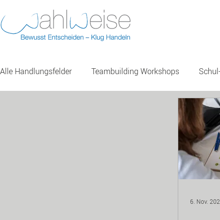
Alle Handlungsfelder
Teambuilding Workshops
Schul
Entscheidungskompetenz-Training
Evaluation & Me
6. Nov. 20